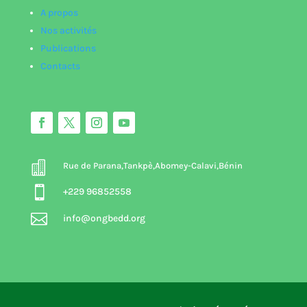
A propos
Nos activités
Publications
Contacts

Rue de Parana,Tankpè,Abomey-Calavi,Bénin

+229 96852558

info@ongbedd.org