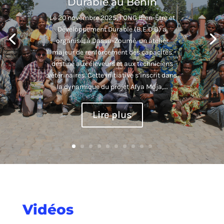
groupements de jeunes et de femmes à
mettre en œuvre des Activités
Génératrices de Revenus (AGR) », financé
par l’Organisation Internationale pour les
Migrations (OIM), la commune de
Banikoara a accueilli un nouvel atelier
de...
Lire plus
Vidéos