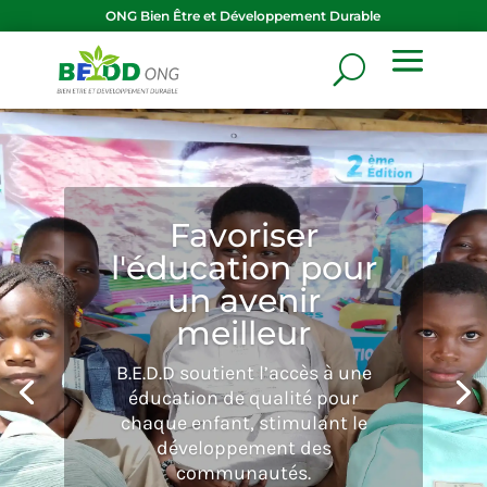
ONG
Bien Être et Développement Durable
Soutenir les
femmes pour
une société plus
équitable
B.E.D.D aide les femmes à
s’autonomiser, favorisant leur
leadership et leur participation
active.