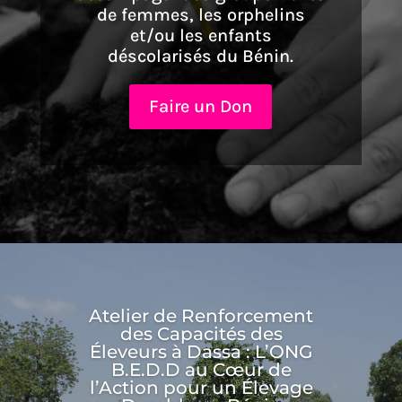
déscolarisés du Bénin.
Faire un Don
BANIKOARA :
RENFORCEMENT DES
CAPACITÉS DES JEUNES
ET FEMMLES EN
DYNAMIQUE DU GROUPE
ET EN GESTION
COOPÉRATIVE
Dans le cadre du projet « Appui des