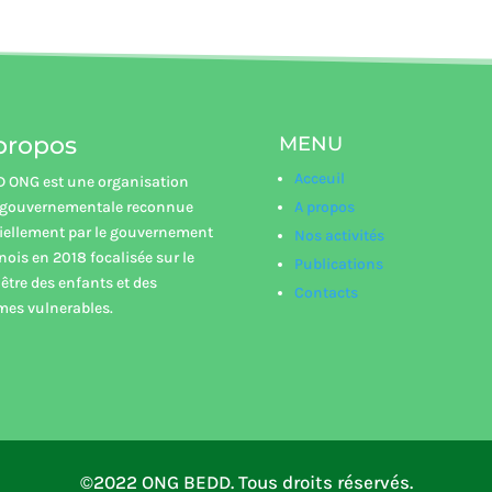
propos
MENU
Acceuil
 ONG est une organisation
gouvernementale reconnue
A propos
ciellement par le gouvernement
Nos activités
nois en 2018 focalisée sur le
Publications
 être des enfants et des
Contacts
es vulnerables.
©2022 ONG BEDD. Tous droits réservés.