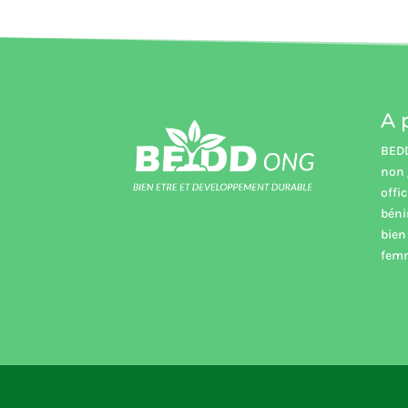
A 
BEDD
non 
offi
béni
bien
femm