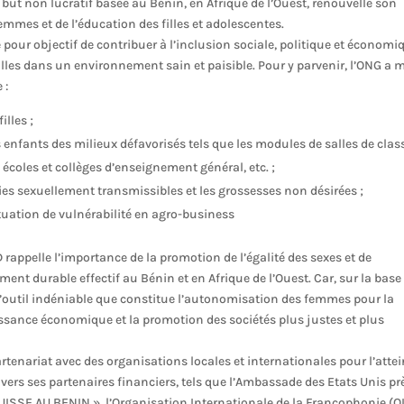
t non lucratif basée au Bénin, en Afrique de l’Ouest, renouvelle son
mes et de l’éducation des filles et adolescentes.
 pour objectif de contribuer à l’inclusion sociale, politique et économi
lles dans un environnement sain et paisible. Pour y parvenir, l’ONG a 
 :
illes ;
 enfants des milieux défavorisés tels que les modules de salles de clas
 écoles et collèges d’enseignement général, etc. ;
ies sexuellement transmissibles et les grossesses non désirées ;
uation de vulnérabilité en agro-business
rappelle l’importance de la promotion de l’égalité des sexes et de
t durable effectif au Bénin et en Afrique de l’Ouest. Car, sur la base
 l’outil indéniable que constitue l’autonomisation des femmes pour la
oissance économique et la promotion des sociétés plus justes et plus
rtenariat avec des organisations locales et internationales pour l’attei
vers ses partenaires financiers, tels que l’Ambassade des Etats Unis prè
ISSE AU BENIN », l’Organisation Internationale de la Francophonie (OI