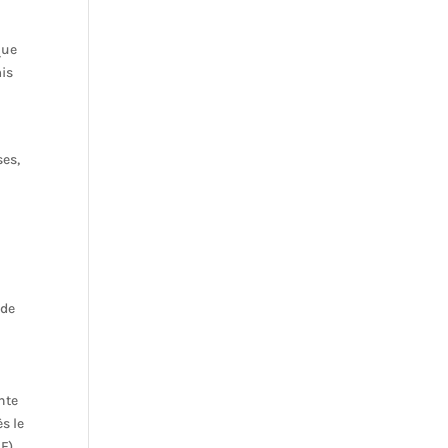
que
mis
ses,
 de
nte
s le
F),