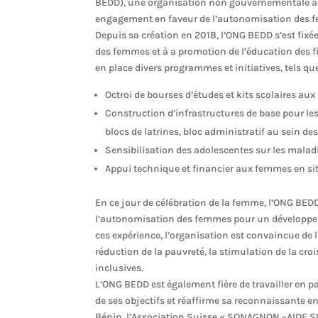
BEDD), une organisation non gouvernementale à bu
engagement en faveur de l’autonomisation des fem
Depuis sa création en 2018, l’ONG BEDD s’est fixée
des femmes et à a promotion de l’éducation des fi
en place divers programmes et initiatives, tels que
Octroi de bourses d’études et kits scolaires aux f
Construction d’infrastructures de base pour les
blocs de latrines, bloc administratif au sein des
Sensibilisation des adolescentes sur les malad
Appui technique et financier aux femmes en sit
En ce jour de célébration de la femme, l’ONG BEDD 
l’autonomisation des femmes pour un développemen
ces expérience, l’organisation est convaincue de
réduction de la pauvreté, la stimulation de la cr
inclusives.
L’ONG BEDD est également fière de travailler en pa
de ses objectifs et réaffirme sa reconnaissante en
Bénin, l’Association Suisse « SONAGNON –AIDE SU