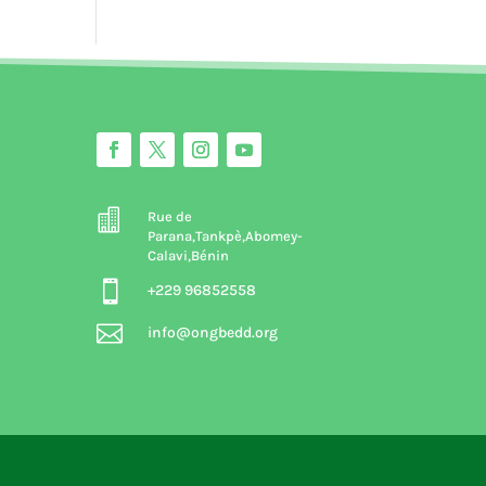

Rue de
Parana,Tankpè,Abomey-
Calavi,Bénin

+229 96852558

info@ongbedd.org