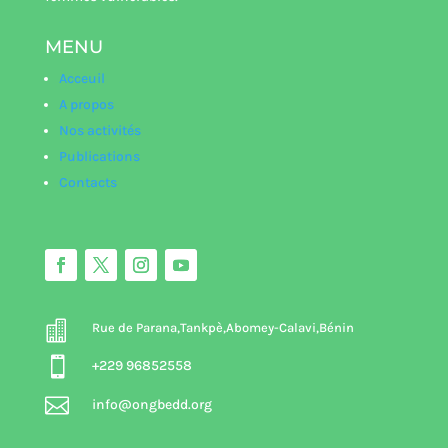
MENU
Acceuil
A propos
Nos activités
Publications
Contacts

Rue de Parana,Tankpè,Abomey-Calavi,Bénin

+229 96852558

info@ongbedd.org