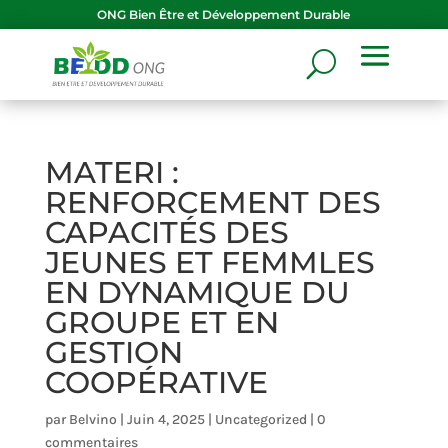
ONG
Bien Être et Développement Durable
MATERI :
RENFORCEMENT DES
CAPACITÉS DES
JEUNES ET FEMMLES
EN DYNAMIQUE DU
GROUPE ET EN
GESTION
COOPÉRATIVE
par
Belvino
|
Juin 4, 2025
|
Uncategorized
|
0
commentaires