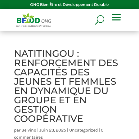
ONG
Bien Être et Développement Durable
NATITINGOU :
RENFORCEMENT DES
CAPACITÉS DES
JEUNES ET FEMMLES
EN DYNAMIQUE DU
GROUPE ET EN
GESTION
COOPÉRATIVE
par
Belvino
|
Juin 23, 2025
|
Uncategorized
|
0
commentaires